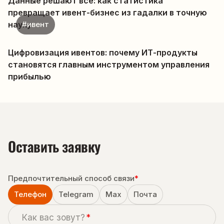
Данные решают всё: как статистика
превращает ивент-бизнес из гадалки в точную
науку
#ивент
Цифровизация ивентов: почему ИТ-продукты
становятся главным инструментом управления
прибылью
Оставить заявку
Предпочтительный способ связи
*
Телефон
Telegram
Max
Почта
Как вас зовут?
*