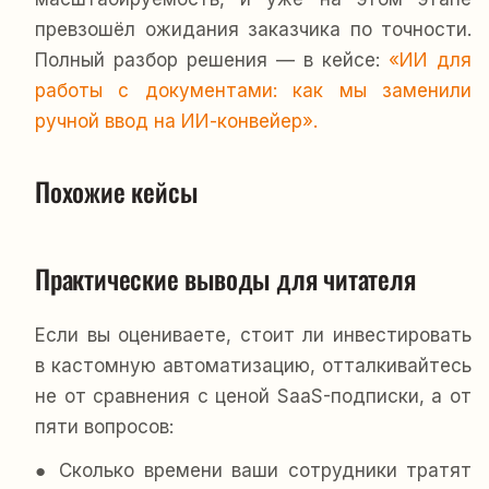
превзошёл ожидания заказчика по точности.
Полный разбор решения — в кейсе:
«ИИ для
работы с документами: как мы заменили
ручной ввод на ИИ-конвейер».
#python
#flutter
#ИИ
Похожие кейсы
#python
#python
#agile
УМДОК
ПРОЕКТ ПОД NDA
Ускорили подготовку строительной
Практические выводы для читателя
Перезапустили инвест-платформу:
документации в 7 раз с помощью ИИ
настроили 50+ интеграций и ИИ-поиск
Если вы оцениваете, стоит ли инвестировать
в кастомную автоматизацию, отталкивайтесь
не от сравнения с ценой SaaS-подписки, а от
пяти вопросов:
● Сколько времени ваши сотрудники тратят