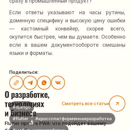
сразу в промышленный продукт?
Если ответы указывают на часы рутины,
доменную специфику и высокую цену ошибки
— кастомный конвейер, скорее всего,
окупится быстрее, чем вы думаете. Особенно
если в вашем документообороте смешаны
языки и форматы.
Поделиться:
О разработке, 
технологиях 
Смотреть все статьи
#django
и бизнесе
#flutter
#кроссплатформеннаяразработка
Flutter против PWA: что подойдет вашему